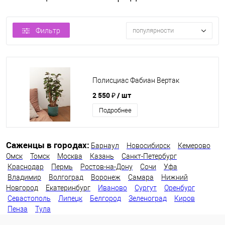
Фильтр
популярности
Полисциас Фабиан Вертак
2 550 ₽
/ шт
Подробнее
Саженцы в городах:
Барнаул
Новосибирск
Кемерово
Омск
Томск
Москва
Казань
Санкт-Петербург
Краснодар
Пермь
Ростов-на-Дону
Сочи
Уфа
Владимир
Волгоград
Воронеж
Самара
Нижний
Новгород
Екатеринбург
Иваново
Сургут
Оренбург
Севастополь
Липецк
Белгород
Зеленоград
Киров
Пенза
Тула