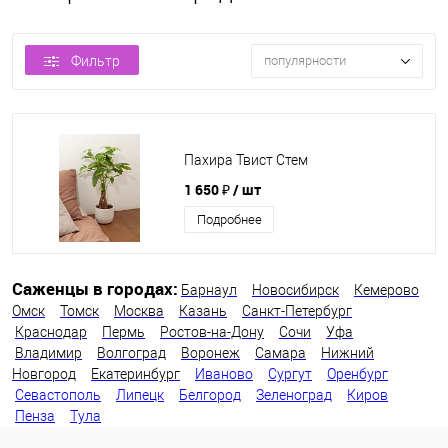
Фильтр
популярности
Пахира Твист Стем
1 650 ₽
/ шт
Подробнее
Саженцы в городах:
Барнаул
Новосибирск
Кемерово
Омск
Томск
Москва
Казань
Санкт-Петербург
Краснодар
Пермь
Ростов-на-Дону
Сочи
Уфа
Владимир
Волгоград
Воронеж
Самара
Нижний
Новгород
Екатеринбург
Иваново
Сургут
Оренбург
Севастополь
Липецк
Белгород
Зеленоград
Киров
Пенза
Тула